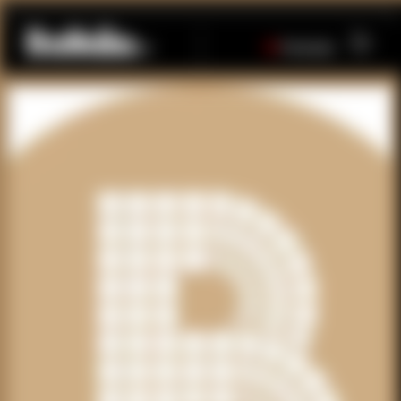
PT
EN
Como chegar
Fechado