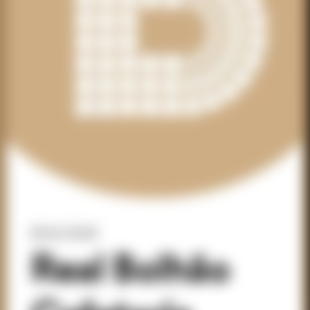
B164, B165
Real Bolhão