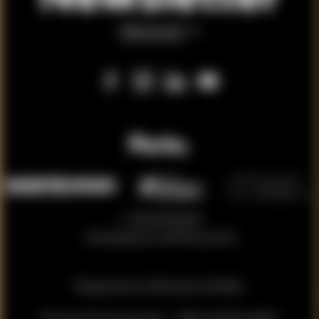
Subscreva já
T. +351 223 326 024
Chamada para a rede fixa nacional
Regulamento do Mercado do Bolhão
Normas de Funcionamento
Política de Privacidade