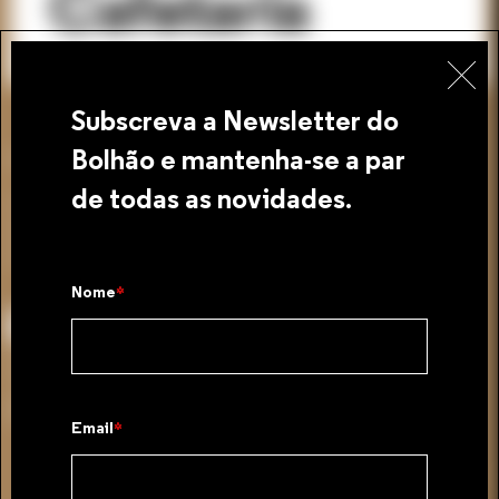
Cafetaria
Subscreva a Newsletter do
Bolhão e mantenha-se a par
Banca: 164-165
de todas as novidades.
A Real Bolhão Cafetaria procura disponibilizar uma oferta
diversificada e atrativa tanto para clientes nacionais como para
turistas que visitam o Bolhão.
Nome
Contactos
+351 919 540 851
giselamartins.belamar@gmail.com
Email