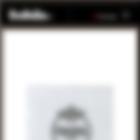
PT
EN
Como chegar
Fechado