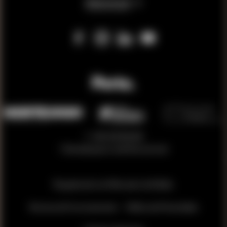
Subscreva já
T. +351 223 326 024
Chamada para a rede fixa nacional
Regulamento do Mercado do Bolhão
Normas de Funcionamento
Política de Privacidade