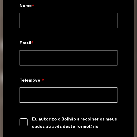
Nome
de artigos de viagem, malas de senhora, marroquinaria e outros
acessórios.
Email
Horário
Segunda a sábado (10h-19h)
Contactos
Telemóvel
+351 917 255 409
principalsapataria@gmail.com
Eu autorizo o Bolhão a recolher os meus
dados através deste formulário