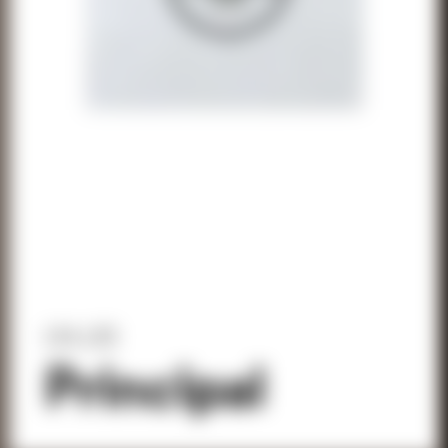
L54, L55
Principal