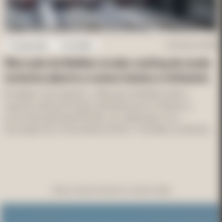
Programação
Sociedade
26 de ago. de 2025
Mercado do Bolhão recebe casting de moda
inclusiva aberto a comerciantes e visitantes
No sábado, 6 de setembro, o Mercado do Bolhão acolhe o 
segundo casting do Projeto de Moda Inclusivo e Dinâmico, 
promovido pela Impact Models, em colaboração com a 
Associação dos Comerciantes do Porto.  A iniciativa convida não 
só modelos não agenciados, mas também os visitantes do 
mercado, reforçando a intenção de criar um desfile representativo 
e […]
Clique ou faça scroll para ler o próximo artigo