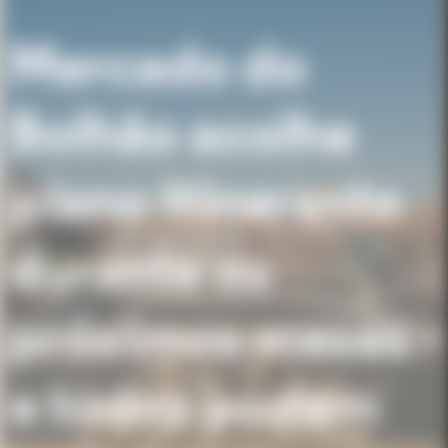
Mercado do
Bolhão acolhe
piano itinerante
durante os
próximos meses -
e todos podem