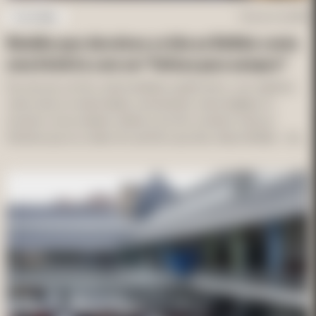
Sociedade
31 de out. de 2025
Batalha que devolveu a vida ao Bolhão conta
uma história com um "felizes para sempre"
Era uma vez um livro sobre tradição e património, com capítulos 
sobre obra e modernidade, mas também sobre batalhas no 
enredo e uma vontade coletiva como fio condutor. Entre as 
histórias que se contam do caminho que deu vida ao Bolhão – do 
temporário ao “é para sempre” –, encontra-se um autêntico grupo 
de protagonistas: […]