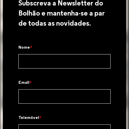
Subscreva a Newsletter do
Artigos relacionados
Bolhão e mantenha-se a par
de todas as novidades.
Nome
Email
Mercado
Sociedade
15 de jan. de 2026
Telemóvel
Mercado do Bolhão consolida confiança de