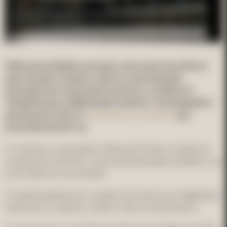
O Mercado do Bolhão será sede, nesta sexta-feira (19), da
ação formativa “Acelerar o Norte”, promovida pela
Associação dos Comerciantes do Porto, no âmbito do
“Roadshow para a Digitalização do Norte”. A participação é
gratuita para todos os
comerciantes e inquilinos
que
pretenderem juntar-se.
O convite aos comerciantes do Mercado foi feito no âmbito da
sinergia entre a GO Porto, responsável pela gestão do Bolhão, com
a Associação de Comerciantes.
A manhã de palestras tem o objetivo de mostrar que a digitalização
é para todos os negócios, desde o maior ao mais pequeno.