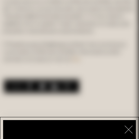
O evento decorre no Auditório do Mercado do Bolhão, das 10h às
12h. Conforme o escopo da sessão, vão acontecer duas palestras:
“Transição digital: ferramentas de gestão” e “O meu negócio:
digitalizar rima com ganhar”. A ação conta ainda com espaço para
perguntas e respostas após as apresentações.
A “Roadshow para a Digitalização do Norte” não é exclusiva aos
comerciantes do Mercado do Bolhão. Interessados podem
link
submeter a inscrição por meio do
.
Partilhar