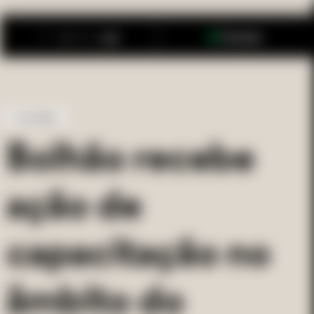
PT
EN
Como chegar
Fechado
Sociedade
Bolhão recebe
ação de
capacitação no
âmbito do